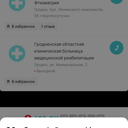
Фтизиатрия
Гродно, бул. Ленинского комсомола,
55
Круглосуточно
В избранное
1 отзыв
Гродненская областная
клиническая больница
медицинской реабилитации
Гродно, ул. Коммунальная, 2
Выходной
В избранное
О проекте
Новости проекта
Размещение рекламы