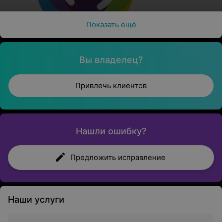
поражением ЦНС и
нарушением психики
Показать ещё
Вы владелец?
Привлечь клиентов
Нашли ошибку?
Предложить исправление
Наши услуги