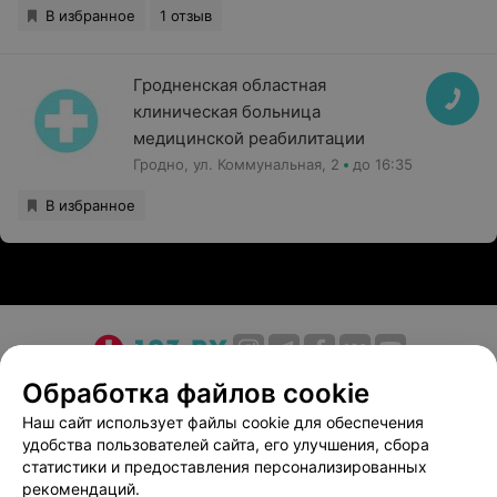
В избранное
1 отзыв
Гродненская областная
клиническая больница
медицинской реабилитации
Гродно, ул. Коммунальная, 2
до 16:35
В избранное
О проекте
Новости проекта
Размещение рекламы
Обработка файлов cookie
Медицинский маркетинг
Публичный договор
Наш сайт использует файлы cookie для обеспечения
удобства пользователей сайта, его улучшения, сбора
Пользовательское соглашение
Способы оплаты
статистики и предоставления персонализированных
Вакансии
Партнеры
рекомендаций.