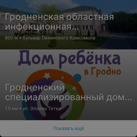
Гродненская областная
инфекционная
клиническая больница
800 м • бульвар Ленинского Комсомола
Гродненский
специализированный дом
ребенка для детей с
1.0 км • ул. Элоизы Тетки
поражением ЦНС и
нарушением психики
Показать ещё